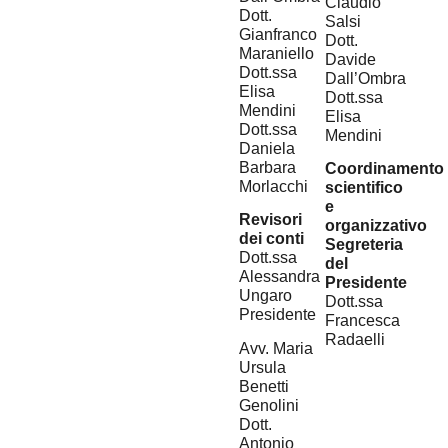
Claudio
Dott.
Salsi
Gianfranco
Dott.
Maraniello
Davide
Dott.ssa
Dall’Ombra
Elisa
Dott.ssa
Mendini
Elisa
Dott.ssa
Mendini
Daniela
Barbara
Coordinamento
Morlacchi
scientifico
e
Revisori
organizzativo
dei conti
Segreteria
Dott.ssa
del
Alessandra
Presidente
Ungaro
Dott.ssa
Presidente
Francesca
Radaelli
Avv. Maria
Ursula
Benetti
Genolini
Dott.
Antonio