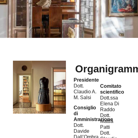
Organigram
Presidente
Dott.
Comitato
Claudio A.
scientifico
M. Salsi
Dott.ssa
Elena Di
Consiglio
Raddo
di
Dott.
Amministrazione
Mattia
Dott.
Patti
Davide
Dott.
Dall’Ombra